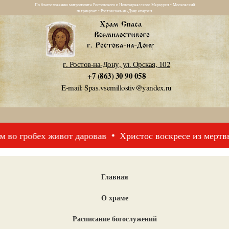
По благословению митрополита Ростовского и Новочеркасского Меркурия • Московский
патриархат • Ростовская-на-Дону епархия
г. Ростов-на-Дону, ул. Орская, 102
+7 (863) 30 90 058
E-mail: Spas.vsemillostiv@yandex.ru
м во гробех живот даровав
Христос воскресе из мертвы
Главная
О храме
Расписание богослужений